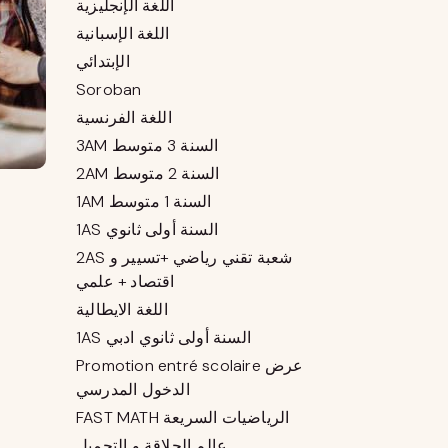
اللغة الإنجليزية
اللغة الإسبانية
الإبتدائي
Soroban
اللغة الفرنسية
3AM السنة 3 متوسط
2AM السنة 2 متوسط
1AM السنة 1 متوسط
1AS السنة أولى ثانوي
2AS شعبة تقني رياضي +تسيير و
اقتصاد + علمي
اللغة الايطالية
1AS السنة أولى ثانوي ادبي
Promotion entré scolaire عرض
الدخول المدرسي
FAST MATH الرياضيات السريعة
عالم الحلاقة و التجميل