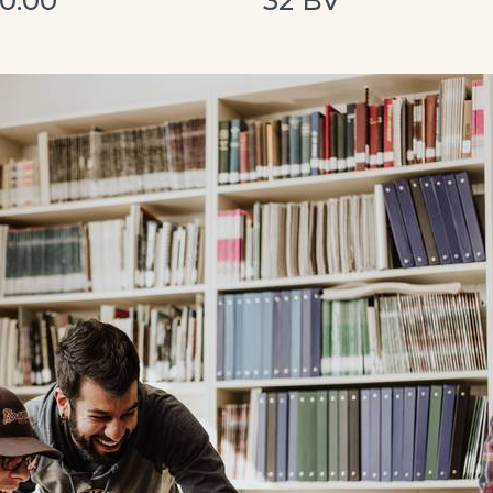
60.00
32 BV