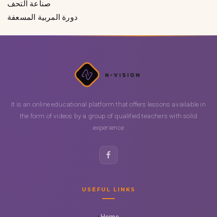
صناعة التحف
دورة المربية المسعفة
It is an online educational platform that offers lessons available in
the form of videos by a group of qualified teachers with solid
experience
USEFUL LINKS
Home