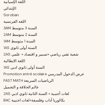
اللغة الإسبانية
الإبتدائي
Soroban
اللغة الفرنسية
3AM السنة 3 متوسط
2AM السنة 2 متوسط
1AM السنة 1 متوسط
1AS السنة أولى ثانوي
2AS شعبة تقني رياضي +تسيير و اقتصاد + علمي
اللغة الايطالية
1AS السنة أولى ثانوي ادبي
Promotion entré scolaire عرض الدخول المدرسي
FAST MATH الرياضيات السريعة
عالم الحلاقة و التجميل
2AS لغات أجنبية + السنة الثانية ثانوي ادبي
BAC بكالوريا آداب وفلسفة+لغات اجنبية