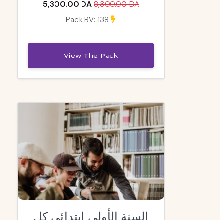
5,300.00 DA
8,300.00 DA
Pack BV: 138
View The Pack
السنة الأولى ابتدائي كل