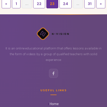
«
1
...
22
23
24
...
31
»
It is an online educational platform that offers lessons available in
the form of videos by a group of qualified teachers with solid
experience
USEFUL LINKS
Home