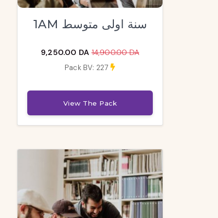
1AM سنة اولى متوسط
9,250.00 DA
14,900.00 DA
Pack BV: 227
View The Pack