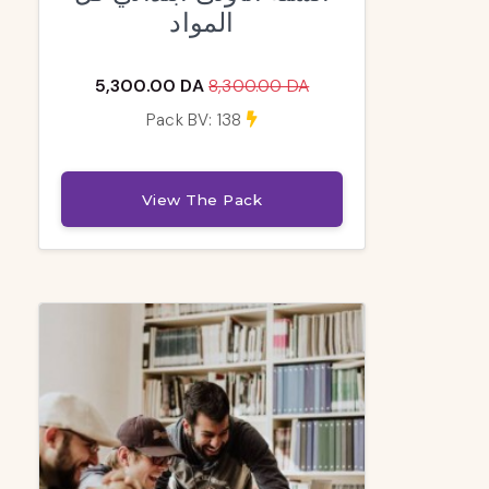
المواد
5,300.00 DA
8,300.00 DA
Pack BV: 138
View The Pack