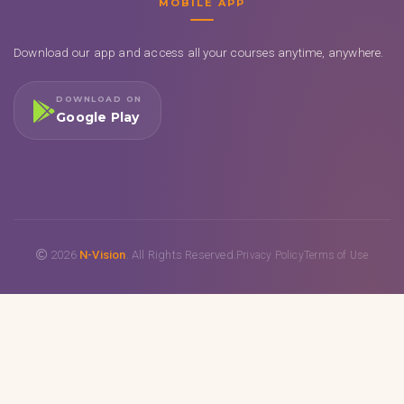
MOBILE APP
Download our app and access all your courses anytime, anywhere.
DOWNLOAD ON
Google Play
2026
N-Vision
. All Rights Reserved.
Privacy Policy
Terms of Use