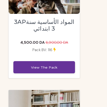
3APالمواد الأساسية سنة
3 ابتدائي
4,500.00 DA
6,900.00 DA
Pack BV: 116
View The Pack