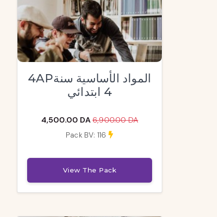
4APالمواد الأساسية سنة
4 ابتدائي
4,500.00 DA
6,900.00 DA
Pack BV: 116
View The Pack