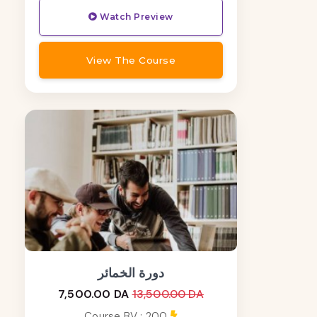
Watch Preview
View The Course
دورة الخمائر
7,500.00 DA
13,500.00 DA
Course BV : 200