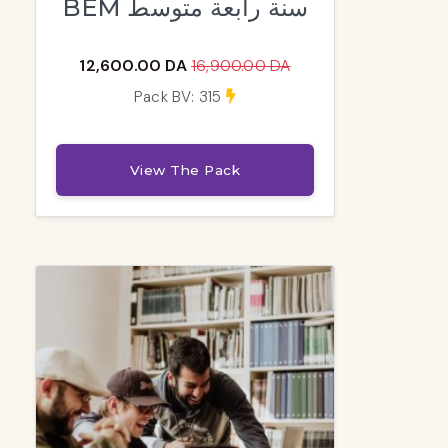
BEM سنة رابعة متوسط
12,600.00 DA
16,900.00 DA
Pack BV: 315
View The Pack