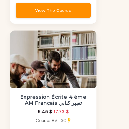
View The Course
Expression Écrite 4 ème
AM Français تعبير كنابي
5.45 $
17.73 $
Course BV : 30