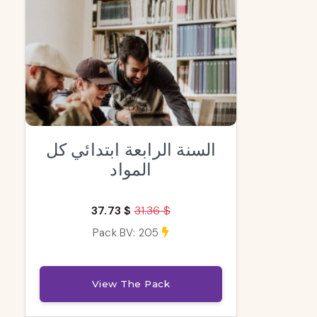
السنة الرابعة ابتدائي كل
المواد
37.73 $
31.36 $
Pack BV: 205
View The Pack