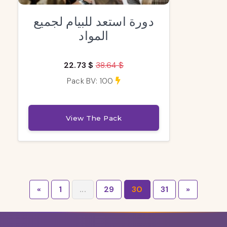
دورة استعد للبيام لجميع
المواد
22.73 $
38.64 $
Pack BV: 100
View The Pack
«
1
...
29
30
31
»