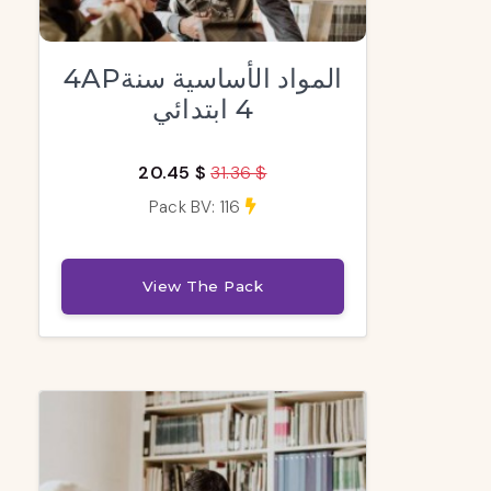
4APالمواد الأساسية سنة
4 ابتدائي
20.45 $
31.36 $
Pack BV: 116
View The Pack