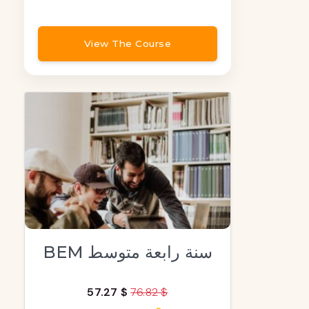
View The Course
BEM سنة رابعة متوسط
57.27 $
76.82 $