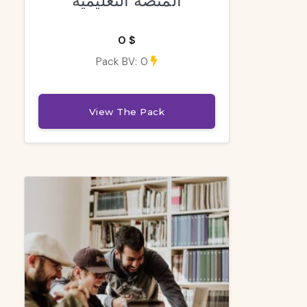
المنصة التعليمية
0 $
Pack BV: 0
View The Pack