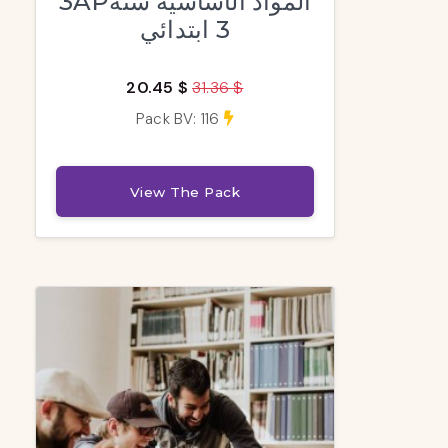
3APالمواد الأساسية سنة
3 ابتدائي
20.45 $
31.36 $
Pack BV: 116
View The Pack