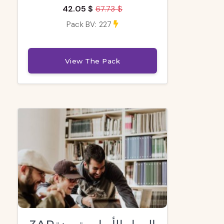
42.05 $
67.73 $
Pack BV: 227
View The Pack