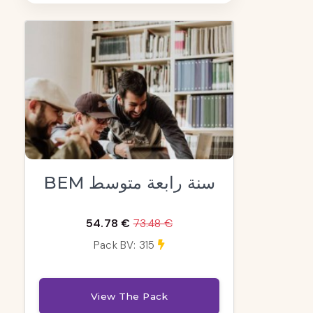
BEM سنة رابعة متوسط
54.78 €
73.48 €
Pack BV: 315
View The Pack