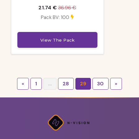
21.74 €
36.96 €
Pack BV: 100
View The Pack
«
1
...
28
29
30
»