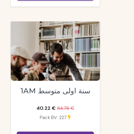
1AM سنة اولى متوسط
40.22 €
64.78 €
Pack BV: 227