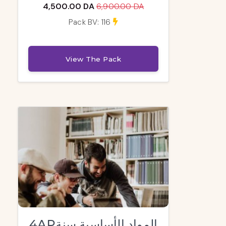
4,500.00 DA
6,900.00 DA
Pack BV: 116
View The Pack
4APالمواد الأساسية سنة