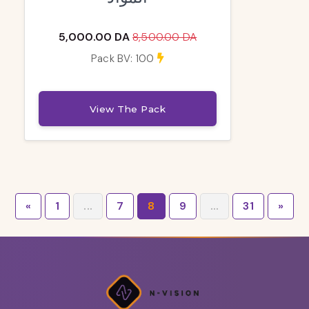
5,000.00 DA
8,500.00 DA
Pack BV: 100
View The Pack
«
1
...
7
8
9
...
31
»