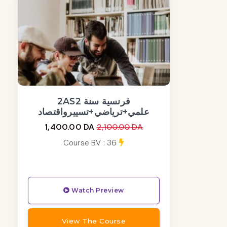
2ASفرنسية سنة 2
علمي+ترياضي+تسييرواقتصاد
1,400.00 DA
2,100.00 DA
Course BV : 36
Watch Preview
View The Course