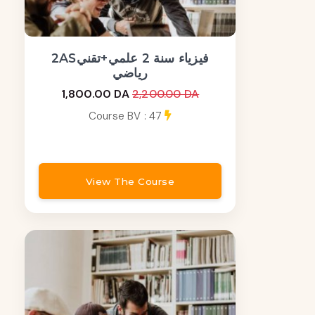
2ASفيزياء سنة 2 علمي+تقني
رياضي
1,800.00 DA
2,200.00 DA
Course BV : 47
View The Course