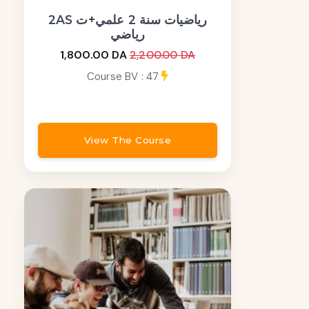
2AS رياضيات سنة 2 علمي+ت
رياضي
1,800.00 DA
2,200.00 DA
Course BV : 47
View The Course