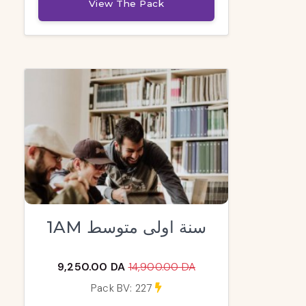
View The Pack
1AM سنة اولى متوسط
9,250.00 DA
14,900.00 DA
Pack BV: 227